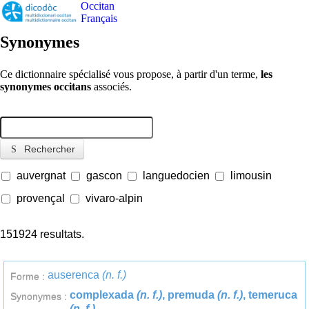
Occitan
Français
Synonymes
Ce dictionnaire spécialisé vous propose, à partir d'un terme,
les
synonymes occitans
associés.
Rechercher
auvergnat
gascon
languedocien
limousin
provençal
vivaro-alpin
151924 resultats.
auserenca
(n. f.)
Forme :
complexada
(n. f.)
, premuda
(n. f.)
, temeruca
Synonymes :
(n. f.)