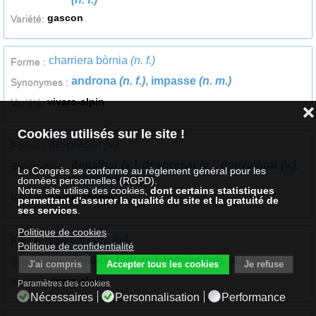
gascon
Variété:
charriera bòrnia
(n. f.)
Forme :
androna
(n. f.)
, impasse
(n. m.)
Synonymes :
vivaro-alpin
Variété:
❌
Cookies utilisés sur le site !
despreciar
(v.)
Forme :
degalhar
(v.)
, despresar
(v.)
, desvalorar
(v.)
,
Synonymes :
Lo Congrès se conforme au règlement général pour les
rebaissar
(v.)
données personnelles (RGPD).
Notre site utilise des cookies,
dont certains statistiques
languedocien
Variété:
permettant d'assurer la qualité du site
et la gratuité de
ses services
.
Politique de cookies
esquist
(adj. m.)
Forme :
Politique de confidentialité
deliciós
(adj. m.)
, requist
(adj. m.)
Synonymes :
J'ai compris
Accepter tous les cookies
Je refuse
vivaro-alpin
Variété:
Paramètres des cookies
Nécessaires
Personnalisation
Performance