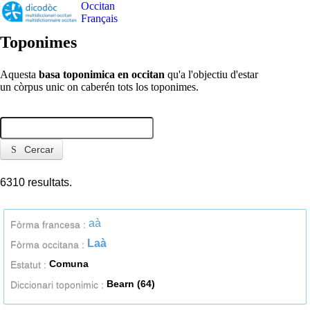
Occitan
Français
Toponimes
Aquesta
basa toponimica en occitan
qu'a l'objectiu d'estar
un còrpus unic on caberén tots los toponimes.
Cercar
6310 resultats.
aà
Fòrma francesa :
Laà
Fòrma occitana :
Comuna
Estatut :
Bearn (64)
Diccionari toponimic :