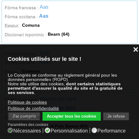
Aas
Fòrma francesa :
Aas
Fòrma occitana :
Comuna
Estatut :
Bearn (64)
Diccionari toponimic :
❌
Aast
Fòrma francesa :
Cookies utilisés sur le site !
Aast
Fòrma occitana :
Comuna
Estatut :
Lo Congrès se conforme au règlement général pour les
données personnelles (RGPD).
Bearn (64)
Diccionari toponimic :
Notre site utilise des cookies,
dont certains statistiques
permettant d'assurer la qualité du site
et la gratuité de
ses services
.
Abense-de-Haut
Fòrma francesa :
Politique de cookies
Avensa de haut
Politique de confidentialité
Fòrma occitana :
J'ai compris
Accepter tous les cookies
Je refuse
Comuna
Estatut :
Paramètres des cookies
CA País Basco (64)
Diccionari toponimic :
Nécessaires
Personnalisation
Performance